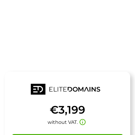
The domain
blocktype.de
is for sale
€3,199
info_outline
without VAT.