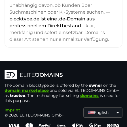
unabhängig davon, ob Kunden über
Suchmaschinen oder KI-Systeme suchen. —
blocktype.de ist eine .de-Domain aus
professionellem Direktbestand
– klar,
merkfähig und sofort einsetzbar. Domains
dieser Art stehen nur einmal zur Verfügung.
The domain
blocktype.de
is offered by the
owner
on the
domain marketplace
and sold via ELITEDOMAINS GmbH
as
trustee
. The technology for selling
domains
is used for
this purpose.
Imprint
English
© 2026 ELITEDOMAINS GmbH