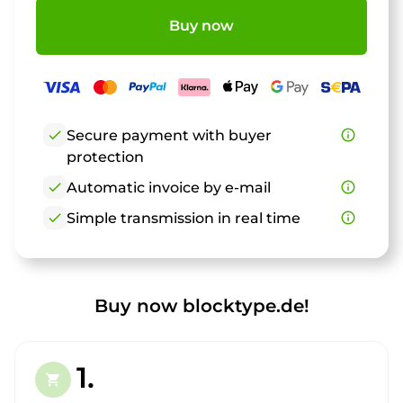
Buy now
check
Secure payment with buyer
info_outline
protection
check
Automatic invoice by e-mail
info_outline
check
Simple transmission in real time
info_outline
Buy now blocktype.de!
1.
shopping_cart