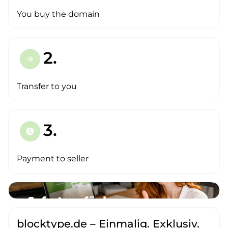
You buy the domain
2.
arrow_forward
Transfer to you
3.
paid
Payment to seller
blocktype.de – Einmalig. Exklusiv.